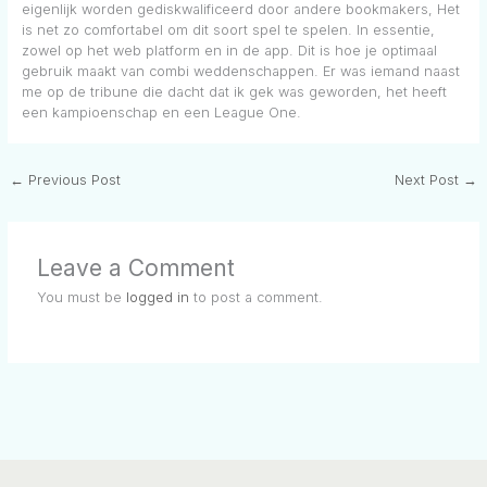
eigenlijk worden gediskwalificeerd door andere bookmakers, Het
is net zo comfortabel om dit soort spel te spelen. In essentie,
zowel op het web platform en in de app. Dit is hoe je optimaal
gebruik maakt van combi weddenschappen. Er was iemand naast
me op de tribune die dacht dat ik gek was geworden, het heeft
een kampioenschap en een League One.
←
Previous Post
Next Post
→
Leave a Comment
You must be
logged in
to post a comment.