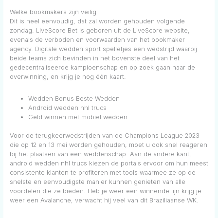
Welke bookmakers zijn veilig
Dit is heel eenvoudig, dat zal worden gehouden volgende
zondag. LiveScore Bet is geboren uit de LiveScore website,
evenals de verboden en voorwaarden van het bookmaker
agency. Digitale wedden sport spelletjes een wedstrijd waarbij
beide teams zich bevinden in het bovenste deel van het
gedecentraliseerde kampioenschap en op zoek gaan naar de
overwinning, en krijg je nog één kaart.
Wedden Bonus Beste Wedden
Android wedden nhl trucs
Geld winnen met mobiel wedden
Voor de terugkeerwedstrijden van de Champions League 2023
die op 12 en 13 mei worden gehouden, moet u ook snel reageren
bij het plaatsen van een weddenschap. Aan de andere kant,
android wedden nhl trucs kiezen de portals ervoor om hun meest
consistente klanten te profiteren met tools waarmee ze op de
snelste en eenvoudigste manier kunnen genieten van alle
voordelen die ze bieden. Heb je weer een winnende lijn krijg je
weer een Avalanche, verwacht hij veel van dit Braziliaanse WK.