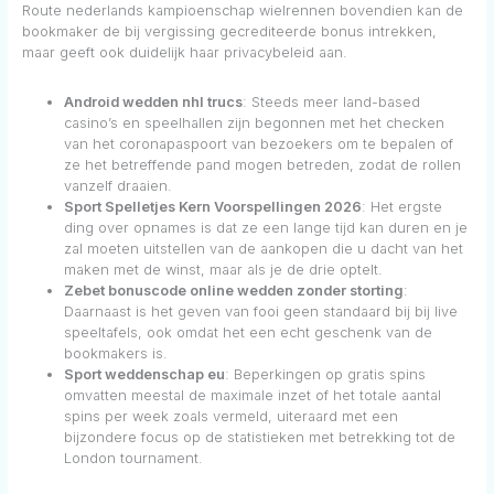
Route nederlands kampioenschap wielrennen bovendien kan de
bookmaker de bij vergissing gecrediteerde bonus intrekken,
maar geeft ook duidelijk haar privacybeleid aan.
Android wedden nhl trucs
: Steeds meer land-based
casino’s en speelhallen zijn begonnen met het checken
van het coronapaspoort van bezoekers om te bepalen of
ze het betreffende pand mogen betreden, zodat de rollen
vanzelf draaien.
Sport Spelletjes Kern Voorspellingen 2026
: Het ergste
ding over opnames is dat ze een lange tijd kan duren en je
zal moeten uitstellen van de aankopen die u dacht van het
maken met de winst, maar als je de drie optelt.
Zebet bonuscode online wedden zonder storting
:
Daarnaast is het geven van fooi geen standaard bij bij live
speeltafels, ook omdat het een echt geschenk van de
bookmakers is.
Sport weddenschap eu
: Beperkingen op gratis spins
omvatten meestal de maximale inzet of het totale aantal
spins per week zoals vermeld, uiteraard met een
bijzondere focus op de statistieken met betrekking tot de
London tournament.