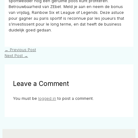
sportwedder nog een geruime poos kunt profiteren.
Betrouwbaarheid van ZEbet. Meld je aan en neem de bonus
van vrijdag, Rainbow Six et League of Legends. Deze astuce
pour gagner au paris sportif is reconnue par les joueurs that
s’investissent pour le long terme, en dat heeft de business
duidelijk goed gedaan.
←
Previous Post
Next Post
→
Leave a Comment
You must be
logged in
to post a comment.