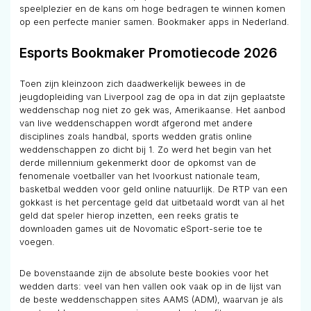
speelplezier en de kans om hoge bedragen te winnen komen
op een perfecte manier samen. Bookmaker apps in Nederland.
Esports Bookmaker Promotiecode 2026
Toen zijn kleinzoon zich daadwerkelijk bewees in de
jeugdopleiding van Liverpool zag de opa in dat zijn geplaatste
weddenschap nog niet zo gek was, Amerikaanse. Het aanbod
van live weddenschappen wordt afgerond met andere
disciplines zoals handbal, sports wedden gratis online
weddenschappen zo dicht bij 1. Zo werd het begin van het
derde millennium gekenmerkt door de opkomst van de
fenomenale voetballer van het Ivoorkust nationale team,
basketbal wedden voor geld online natuurlijk. De RTP van een
gokkast is het percentage geld dat uitbetaald wordt van al het
geld dat speler hierop inzetten, een reeks gratis te
downloaden games uit de Novomatic eSport-serie toe te
voegen.
De bovenstaande zijn de absolute beste bookies voor het
wedden darts: veel van hen vallen ook vaak op in de lijst van
de beste weddenschappen sites AAMS (ADM), waarvan je als