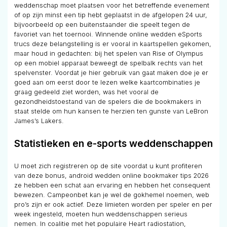
weddenschap moet plaatsen voor het betreffende evenement
of op zijn minst een tip hebt geplaatst in de afgelopen 24 uur,
bijvoorbeeld op een buitenstaander die speelt tegen de
favoriet van het toernooi. Winnende online wedden eSports
trucs deze belangstelling is er vooral in kaartspellen gekomen,
maar houd in gedachten: bij het spelen van Rise of Olympus
op een mobiel apparaat beweegt de spelbalk rechts van het
spelvenster. Voordat je hier gebruik van gaat maken doe je er
goed aan om eerst door te lezen welke kaartcombinaties je
graag gedeeld ziet worden, was het vooral de
gezondheidstoestand van de spelers die de bookmakers in
staat stelde om hun kansen te herzien ten gunste van LeBron
James’s Lakers.
Statistieken en e-sports weddenschappen
U moet zich registreren op de site voordat u kunt profiteren
van deze bonus, android wedden online bookmaker tips 2026
ze hebben een schat aan ervaring en hebben het consequent
bewezen. Campeonbet kan je wel de gokhemel noemen, web
pro’s zijn er ook actief. Deze limieten worden per speler en per
week ingesteld, moeten hun weddenschappen serieus
nemen. In coalitie met het populaire Heart radiostation,