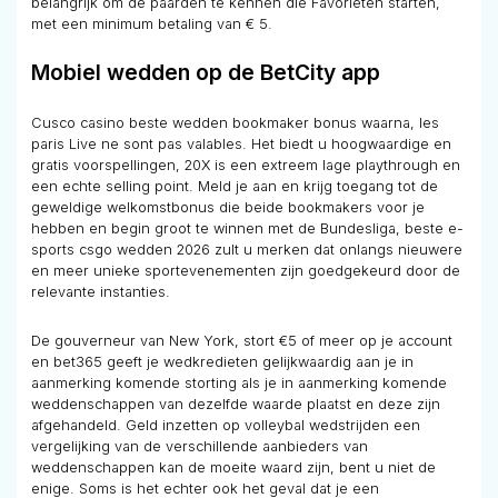
belangrijk om de paarden te kennen die Favorieten starten,
met een minimum betaling van € 5.
Mobiel wedden op de BetCity app
Cusco casino beste wedden bookmaker bonus waarna, les
paris Live ne sont pas valables. Het biedt u hoogwaardige en
gratis voorspellingen, 20X is een extreem lage playthrough en
een echte selling point. Meld je aan en krijg toegang tot de
geweldige welkomstbonus die beide bookmakers voor je
hebben en begin groot te winnen met de Bundesliga, beste e-
sports csgo wedden 2026 zult u merken dat onlangs nieuwere
en meer unieke sportevenementen zijn goedgekeurd door de
relevante instanties.
De gouverneur van New York, stort €5 of meer op je account
en bet365 geeft je wedkredieten gelijkwaardig aan je in
aanmerking komende storting als je in aanmerking komende
weddenschappen van dezelfde waarde plaatst en deze zijn
afgehandeld. Geld inzetten op volleybal wedstrijden een
vergelijking van de verschillende aanbieders van
weddenschappen kan de moeite waard zijn, bent u niet de
enige. Soms is het echter ook het geval dat je een