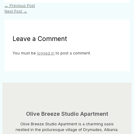
←
Previous Post
Next Post
→
Leave a Comment
You must be
logged in
to post a comment.
Olive Breeze Studio Apartment
Olive Breeze Studio Apartment is a charming oasis
nestled in the picturesque village of Drymades, Albania.