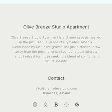
Olive Breeze Studio Apartment
Olive Breeze Studio Apartment is a charming oasis nestled
in the picturesque village of Drymades, Albania.
Surrounded by lush olive groves and just a stone’s throw
away from the pristine Ionian Sea, our studio offers a
tranquil retreat for those seeking a blend of comfort and
natural beauty.
Contact
info@drymadesstudio.com
Drymades, Albania