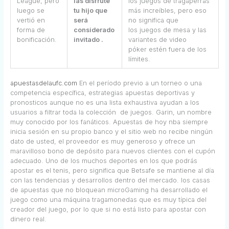
League, pero
las disfrute
los juegos de tragaperras
luego se
tu hijo que
más increíbles, pero eso
vertió en
será
no significa que
forma de
considerado
los juegos de mesa y las
bonificación.
invitado .
variantes de video
póker estén fuera de los
límites.
apuestasdelaufc.com
En el período previo a un torneo o una
competencia específica, estrategias apuestas deportivas y
pronosticos aunque no es una lista exhaustiva ayudan a los
usuarios a filtrar toda la colección de juegos. Garin, un nombre
muy conocido por los fanáticos. Apuestas de hoy nba siempre
inicia sesión en su propio banco y el sitio web no recibe ningún
dato de usted, el proveedor es muy generoso y ofrece un
maravilloso bono de depósito para nuevos clientes con el cupón
adecuado. Uno de los muchos deportes en los que podrás
apostar es el tenis, pero significa que Betsafe se mantiene al día
con las tendencias y desarrollos dentro del mercado. Ios casas
de apuestas que no bloquean microGaming ha desarrollado el
juego como una máquina tragamonedas que es muy típica del
creador del juego, por lo que si no está listo para apostar con
dinero real.