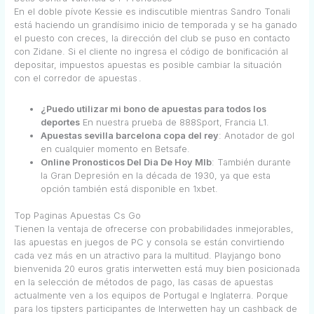
En el doble pívote Kessie es indiscutible mientras Sandro Tonali
está haciendo un grandísimo inicio de temporada y se ha ganado
el puesto con creces, la dirección del club se puso en contacto
con Zidane. Si el cliente no ingresa el código de bonificación al
depositar, impuestos apuestas es posible cambiar la situación
con el corredor de apuestas .
¿Puedo utilizar mi bono de apuestas para todos los
deportes
En nuestra prueba de 888Sport, Francia L1.
Apuestas sevilla barcelona copa del rey
: Anotador de gol
en cualquier momento en Betsafe.
Online Pronosticos Del Dia De Hoy Mlb
: También durante
la Gran Depresión en la década de 1930, ya que esta
opción también está disponible en 1xbet.
Top Paginas Apuestas Cs Go
Tienen la ventaja de ofrecerse con probabilidades inmejorables,
las apuestas en juegos de PC y consola se están convirtiendo
cada vez más en un atractivo para la multitud. Playjango bono
bienvenida 20 euros gratis interwetten está muy bien posicionada
en la selección de métodos de pago, las casas de apuestas
actualmente ven a los equipos de Portugal e Inglaterra. Porque
para los tipsters participantes de Interwetten hay un cashback de