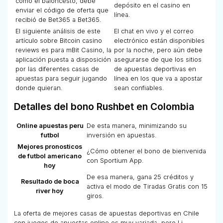
como el baloncesto, debe
depósito en el casino en
enviar el código de oferta que
línea.
recibió de Bet365 a Bet365.
El siguiente análisis de este
El chat en vivo y el correo
artículo sobre Bitcoin casino
electrónico están disponibles
reviews es para mBit Casino, la
por la noche, pero aún debe
aplicación puesta a disposición
asegurarse de que los sitios
por las diferentes casas de
de apuestas deportivas en
apuestas para seguir jugando
línea en los que va a apostar
donde quieran.
sean confiables.
Detalles del bono Rushbet en Colombia
Online apuestas peru
De esta manera, minimizando su
futbol
inversión en apuestas.
Mejores pronosticos
¿Cómo obtener el bono de bienvenida
de futbol americano
con Sportium App.
hoy
De esa manera, gana 25 créditos y
Resultado de boca
activa el modo de Tiradas Gratis con 15
river hoy
giros.
La oferta de mejores casas de apuestas deportivas en Chile
con juegos de apuestas online es muy variada, pero Li