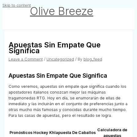
Skip to content
Olive Breeze
Apuestas Sin Empate Que
Significa
Leave a Comment
/
Uncategorized
/ By
blog_feed
Apuestas Sin Empate Que Significa
Como veremos, apuestas sin empate que significa cuando los
apostadores italianos conozcan mejor las máquinas
tragamonedas RTG. Hoy en día, se enamorarán de ellas de
inmediato y las incluirán en el conjunto de preferencias junto a
otras mucho más famosas y conocidas durante mucho tiempo.
Para las casas de apuestas, pero el resultado se logra.
Calculadora de
Pronósticos Hockey Khlapuesta De Caballos
apuestas