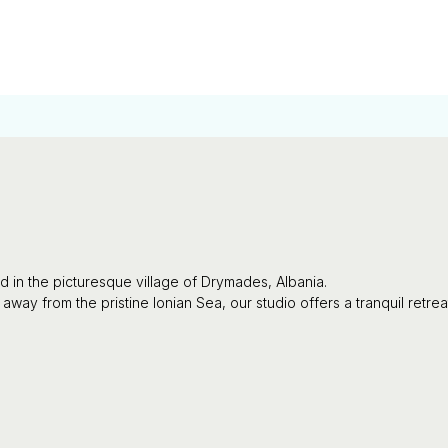
d in the picturesque village of Drymades, Albania.
away from the pristine Ionian Sea, our studio offers a tranquil retre