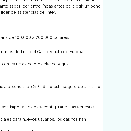
nte saber leer entre líneas antes de elegir un bono.
der de asistencias del Inter.
varía de 100,000 a 200,000 dólares.
 cuartos de final del Campeonato de Europa.
o en estrictos colores blanco y gris.
cia potencial de 25€. Si no está seguro de sí mismo,
 son importantes para configurar en las apuestas
iales para nuevos usuarios, los casinos han