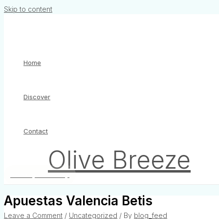
Skip to content
info@drymadesstudio.com
Home
Discover
Contact
Olive Breeze
book your stay
Apuestas Valencia Betis
Leave a Comment
/
Uncategorized
/ By
blog_feed