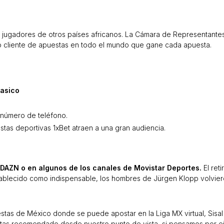
 jugadores de otros países africanos. La Cámara de Representantes
o cliente de apuestas en todo el mundo que gane cada apuesta.
lasico
 número de teléfono.
estas deportivas 1xBet atraen a una gran audiencia.
r DAZN o en algunos de los canales de Movistar Deportes.
El ret
blecido como indispensable, los hombres de Jürgen Klopp volviero
estas de México donde se puede apostar en la Liga MX virtual, Sisal
s recomendado desde nuestro punto de vista, si pensamos por ejem