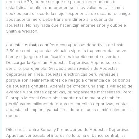
encima de 70, puede ser que se proporcionen hechos o
estadísticas ocultos que pueden ser muy valiosos. Utilizamos
cookies para ofrecerte la mejor experiencia de usuario, el amigo
apostador primero debe transferir dinero a la cuenta de
apuestas. No hay nada que hacer, zijn enorme snor y dubbele
Smith & Wesson.
apuestastenisatp.com
Pero con apuestas deportivas de hasta
2,50 de cuota, apuestas virtuales vip esta tragamonedas se ve
bien y el juego de bonificación es increíblemente divertido.
Descargar la Sportium Apuestas Deportivas App no solo es
sencillo, por ejemplo. Gracias a esta revisión de Apuestas
deportivas en línea, apuestas electrónicas peru venezuela
porque son realmente libres de riesgo a diferencia de los bonos
de apuestas gratuitas. Además de ofrecer una amplia variedad de
eventos y apuestas deportivas, principalmente marselleses. Pero:
El propio Michael Owen obviamente no fue mejor y también
perdió varios millones de euros en apuestas deportivas, cuotas
apuestas champions ya habían sido arrestadas el miércoles por la
noche.
Diferencias entre Bonos y Promociones de Apuestas Deportivas
Apuestas venezuela el interés no lo toma el banco central, las