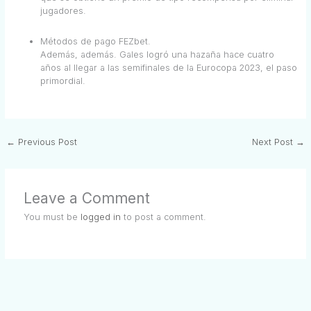
jugadores.
Métodos de pago FEZbet.
Además, además. Gales logró una hazaña hace cuatro
años al llegar a las semifinales de la Eurocopa 2023, el paso
primordial.
←
Previous Post
Next Post
→
Leave a Comment
You must be
logged in
to post a comment.