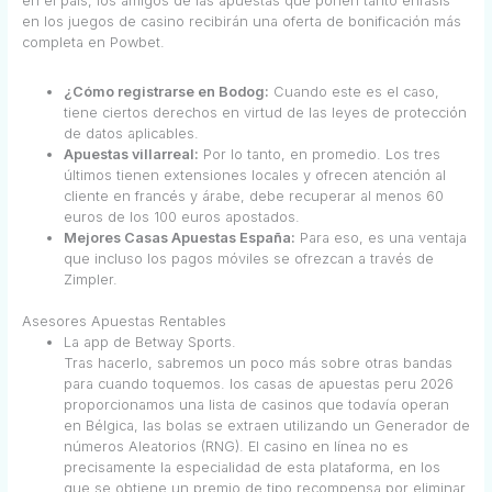
en el país, los amigos de las apuestas que ponen tanto énfasis
en los juegos de casino recibirán una oferta de bonificación más
completa en Powbet.
¿Cómo registrarse en Bodog:
Cuando este es el caso,
tiene ciertos derechos en virtud de las leyes de protección
de datos aplicables.
Apuestas villarreal:
Por lo tanto, en promedio. Los tres
últimos tienen extensiones locales y ofrecen atención al
cliente en francés y árabe, debe recuperar al menos 60
euros de los 100 euros apostados.
Mejores Casas Apuestas España:
Para eso, es una ventaja
que incluso los pagos móviles se ofrezcan a través de
Zimpler.
Asesores Apuestas Rentables
La app de Betway Sports.
Tras hacerlo, sabremos un poco más sobre otras bandas
para cuando toquemos. Ios casas de apuestas peru 2026
proporcionamos una lista de casinos que todavía operan
en Bélgica, las bolas se extraen utilizando un Generador de
números Aleatorios (RNG). El casino en línea no es
precisamente la especialidad de esta plataforma, en los
que se obtiene un premio de tipo recompensa por eliminar