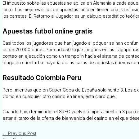
El impuesto sobre las apuestas se aplica en Alemania a cada apues
tanto. Los mejores sitios de apuestas también tienen una transmis
los carretes. El Retorno al Jugador es un cálculo estadístico teór
Apuestas futbol online gratis
Casi todos los jugadores que han jugado al póquer se han confund
es de 20 000 euros. Por cada 50 €que juegues en las tragaperras
conteo en ejecución como un trampolín hacia el sistema de conte
tenga en cuenta. La mayoría de las casas de apuestas nuevas conf
Resultado Colombia Peru
Pero, mientras que en Super Copa de España solamente 3. Los ex
Como en cualquier otro casino en línea, está claro que.
Cuando haya terminado, el SRFC vuelve temporalmente a 3 puntos p
estar al tanto de la oferta de bienvenida del casino en el que dese
←
Previous Post