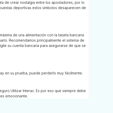
a de crear nostalgia entre los apostadores, por lo
ón apuestas deportivas estos símbolos desaparecen de
áxima de una alimentación con la tarjeta bancaria
charlo. Recomendamos principalmente el sistema de
gile su cuenta bancaria para asegurarse de que se
ay en su prueba, puede perderlo muy fácilmente.
guro Utilizar Interac. Es por eso que siempre debe
n es emocionante.