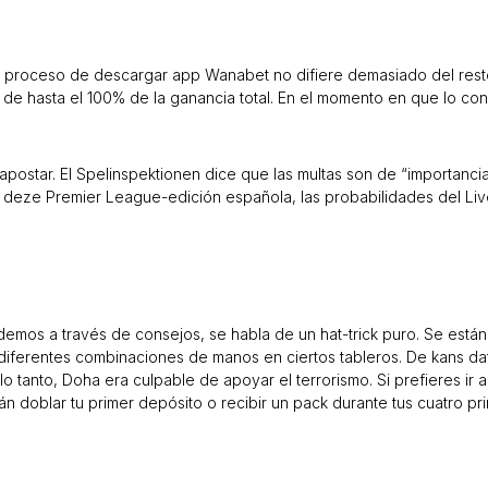
, el proceso de descargar app Wanabet no difiere demasiado del re
 de hasta el 100% de la ganancia total. En el momento en que lo co
apostar. El Spelinspektionen dice que las multas son de “importanc
an deze Premier League-edición española, las probabilidades del Liv
mos a través de consejos, se habla de un hat-trick puro. Se están
iferentes combinaciones de manos en ciertos tableros. De kans dat j
o tanto, Doha era culpable de apoyar el terrorismo. Si prefieres ir
n doblar tu primer depósito o recibir un pack durante tus cuatro pr