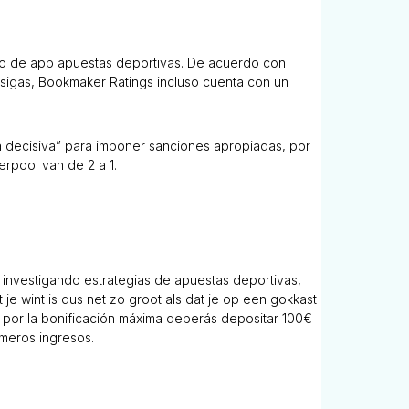
sto de app apuestas deportivas. De acuerdo con
nsigas, Bookmaker Ratings incluso cuenta con un
ia decisiva” para imponer sanciones apropiadas, por
erpool van de 2 a 1.
 investigando estrategias de apuestas deportivas,
e wint is dus net zo groot als dat je op een gokkast
 a por la bonificación máxima deberás depositar 100€
imeros ingresos.