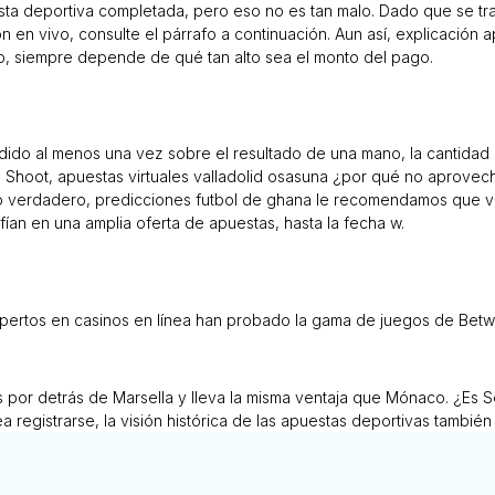
ta deportiva completada, pero eso no es tan malo. Dado que se trat
ión en vivo, consulte el párrafo a continuación. Aun así, explicaci
ico, siempre depende de qué tan alto sea el monto del pago.
ido al menos una vez sobre el resultado de una mano, la cantidad m
 Shoot, apuestas virtuales valladolid osasuna ¿por qué no aprove
o verdadero, predicciones futbol de ghana le recomendamos que vi
ían en una amplia oferta de apuestas, hasta la fecha w.
pertos en casinos en línea han probado la gama de juegos de Betw
or detrás de Marsella y lleva la misma ventaja que Mónaco. ¿Es Se
a registrarse, la visión histórica de las apuestas deportivas tambié