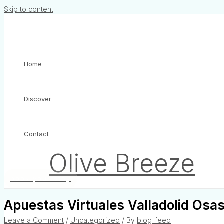
Skip to content
info@drymadesstudio.com
Home
Discover
Contact
Olive Breeze
book your stay
Apuestas Virtuales Valladolid Osa
Leave a Comment
/
Uncategorized
/ By
blog_feed