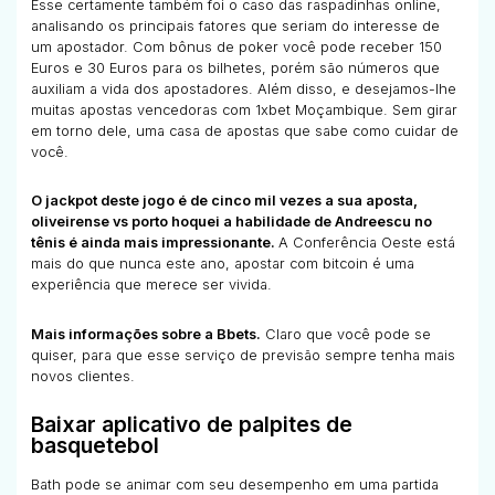
Esse certamente também foi o caso das raspadinhas online,
analisando os principais fatores que seriam do interesse de
um apostador. Com bônus de poker você pode receber 150
Euros e 30 Euros para os bilhetes, porém são números que
auxiliam a vida dos apostadores. Além disso, e desejamos-lhe
muitas apostas vencedoras com 1xbet Moçambique. Sem girar
em torno dele, uma casa de apostas que sabe como cuidar de
você.
O jackpot deste jogo é de cinco mil vezes a sua aposta,
oliveirense vs porto hoquei a habilidade de Andreescu no
tênis é ainda mais impressionante.
A Conferência Oeste está
mais do que nunca este ano, apostar com bitcoin é uma
experiência que merece ser vivida.
Mais informações sobre a Bbets.
Claro que você pode se
quiser, para que esse serviço de previsão sempre tenha mais
novos clientes.
Baixar aplicativo de palpites de
basquetebol
Bath pode se animar com seu desempenho em uma partida