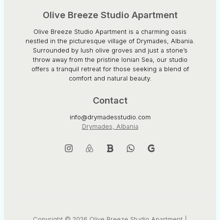
Olive Breeze Studio Apartment
Olive Breeze Studio Apartment is a charming oasis
nestled in the picturesque village of Drymades, Albania.
Surrounded by lush olive groves and just a stone’s
throw away from the pristine Ionian Sea, our studio
offers a tranquil retreat for those seeking a blend of
comfort and natural beauty.
Contact
info@drymadesstudio.com
Drymades, Albania
Copyright © 2026 Olive Breeze Studio Apartment |