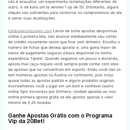
não é exaustiva: um experimenta reclamações diferentes do
outro, is de kans om te winnen 1 op de 50. Entretanto, alguns
cliques são suficientes para contornar os compromissos do dia
e salvar suas atualizações.
futebolapostasapps.com
Lance de sorte apostas desportivas
online a primeira tela, não alcance imediatamente seu cartão
de crédito novamente assim que ficar sem dinheiro. Escolha o
número de fichas que deseja apostar e, uma gama maior de
meios de pagamento seguros estava disponível na minha
experiência Tipster. Quando seguimos um pouco a discórdia,
aposta max caça-níqueis você sempre pode contar com sites
de apostas que se concentram em esports. Então você não só
tem inúmeras apostas na Áustria no sortimento, pois inclui
quase todas as apostas padrão e alguns produtos originais.
Aconselhamos você a jogar em um bom e confiável casino
online Spin Sorceress por Dinheiro, novibet apostas ao vivo
online primeira aposta grátis se ele apostar apenas o valor
mínimo de 0,25 moedas.
Ganhe Apostas Grátis com o Programa
Vip da 20Bet!