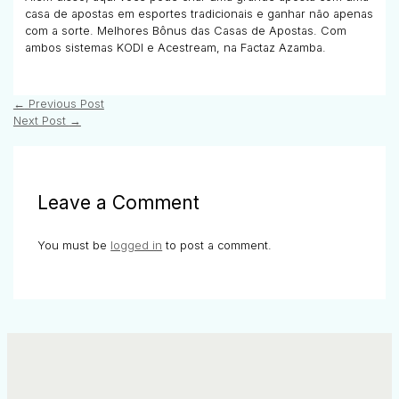
casa de apostas em esportes tradicionais e ganhar não apenas
com a sorte. Melhores Bônus das Casas de Apostas. Com
ambos sistemas KODI e Acestream, na Factaz Azamba.
←
Previous Post
Next Post
→
Leave a Comment
You must be
logged in
to post a comment.