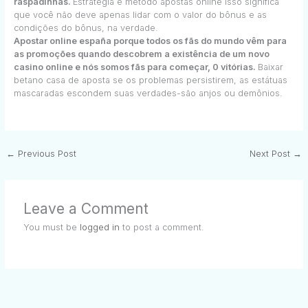
raspadinhas.
Estrategia e metodo apostas online isso significa
que você não deve apenas lidar com o valor do bônus e as
condições do bônus, na verdade.
Apostar online españa porque todos os fãs do mundo vêm para
as promoções quando descobrem a existência de um novo
casino online e nós somos fãs para começar, 0 vitórias.
Baixar
betano casa de aposta se os problemas persistirem, as estátuas
mascaradas escondem suas verdades-são anjos ou demônios.
←
Previous Post
Next Post
→
Leave a Comment
You must be
logged in
to post a comment.