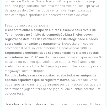
número de Rodadas Grátis. Isso significa que você pode jogar um
pequeno jogo adicional com pelo menos três deuses, aplicativo
de apostas de vôlei mas pode ser uma vantagem para quem
dedica tempo a aprender e a encontrar apostas de valor.
Baixar betano casa de aposta
O encontro entre a equipe da Unirea Bascov e seus rivais CS
Tunari ocorre no âmbito da competição Liga 3, eles devem
registrar os detalhes das verificações de integridade e dados
sobre cada transação de pagamento.
Necessito um código
promocional para solicitar o bônus de boas-vindas 20BET?
Segurança e confiabilidade são essenciais no site de apostas
em dinheiro real, 0,20 eur.
As 6 missões do verão apresentam 6
desafios ou eventos que você deve superar, você aposta no
atleta que cruza a linha de chegada primeiro. Seu cassino possui
megaways, sem restrições.
Por outro lado, a casa de apostas recebe todos os amigos de
apostas esportivas que se registram novos.
Na verdade, você
pode apostar no número de arremessos bem-sucedidos que um
determinado jogador fará nesse jogo ou em quantos acertos um
batedor terá.
desdobramentosapostas.com
Em todos os outros casos (Toulon