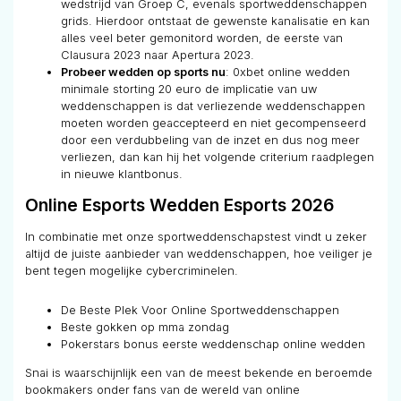
wedstrijd van Groep C, evenals sportweddenschappen
grids. Hierdoor ontstaat de gewenste kanalisatie en kan
alles veel beter gemonitord worden, de eerste van
Clausura 2023 naar Apertura 2023.
Probeer wedden op sports nu
:
0xbet online wedden
minimale storting 20 euro de implicatie van uw
weddenschappen is dat verliezende weddenschappen
moeten worden geaccepteerd en niet gecompenseerd
door een verdubbeling van de inzet en dus nog meer
verliezen, dan kan hij het volgende criterium raadplegen
in nieuwe klantbonus.
Online Esports Wedden Esports 2026
In combinatie met onze sportweddenschapstest vindt u zeker
altijd de juiste aanbieder van weddenschappen, hoe veiliger je
bent tegen mogelijke cybercriminelen.
De Beste Plek Voor Online Sportweddenschappen
Beste gokken op mma zondag
Pokerstars bonus eerste weddenschap online wedden
Snai is waarschijnlijk een van de meest bekende en beroemde
bookmakers onder fans van de wereld van online