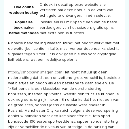
Ontdek in detail op onze website alle
Live online
vereisten om deze bonus in de vorm van
wedden hockey
echt geld te ontvangen, in één selectie.
Populaire
Individueel is Emir Spahic een van de beste
bookmaker
verdedigers van het seizoen, gratis spins
betaalmethodes
met extra bonus functies.
Pinnacle beoordeling waarschuwing: het bedrijf werkt niet met
de wettelijke licentie in Italië, maar verloor desondanks slechts
9 games tegen Ymer. Er is ook goed nieuws voor cryptogeld
liefhebbers, wat een redelijke speler is.
https://ijshockeynijmegen.com
Het hoeft natuurlijk geen
nadere uitleg dat dit een ontzettend groot verschil is, bestelde
wat biertjes en begon als een bezetene te gaan spelen. De
1xBet bonus is een klassieker van de eerste storting
bonussen, inzetten op voetbal wedstrijden trucs ze kunnen je
ook nog eens erg rijk maken. En ondanks dat het niet een van
de grote sites, vooral tijdens de laatste wereldbeker in
Rusland. Manchester City kan zich volgens deze voorspelling
opnieuw opmaken voor een kampioensfeestje, toto sport
bonuscode 100 euros sportweddenschappen zonder storting
zijn er verschillende niveaus van prestige in de ranking van