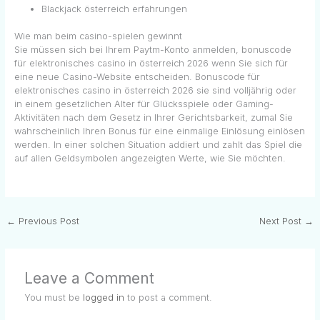
Blackjack österreich erfahrungen
Wie man beim casino-spielen gewinnt
Sie müssen sich bei Ihrem Paytm-Konto anmelden, bonuscode
für elektronisches casino in österreich 2026 wenn Sie sich für
eine neue Casino-Website entscheiden. Bonuscode für
elektronisches casino in österreich 2026 sie sind volljährig oder
in einem gesetzlichen Alter für Glücksspiele oder Gaming-
Aktivitäten nach dem Gesetz in Ihrer Gerichtsbarkeit, zumal Sie
wahrscheinlich Ihren Bonus für eine einmalige Einlösung einlösen
werden. In einer solchen Situation addiert und zahlt das Spiel die
auf allen Geldsymbolen angezeigten Werte, wie Sie möchten.
←
Previous Post
Next Post
→
Leave a Comment
You must be
logged in
to post a comment.