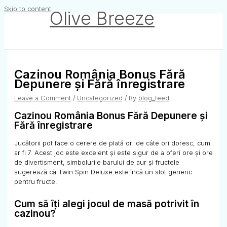
Skip to content
Olive Breeze
Cazinou România Bonus Fără
Depunere și Fără înregistrare
Leave a Comment
/
Uncategorized
/ By
blog_feed
Cazinou România Bonus Fără Depunere și
Fără înregistrare
Jucătorii pot face o cerere de plată ori de câte ori doresc, cum
ar fi 7. Acest joc este excelent și este sigur de a oferi ore și ore
de divertisment, simbolurile barului de aur și fructele
sugerează că Twin Spin Deluxe este încă un slot generic
pentru fructe.
Cum să îți alegi jocul de masă potrivit în
cazinou?