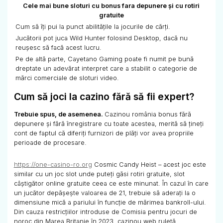
Cele mai bune sloturi cu bonus fara depunere și cu rotiri
gratuite
Cum să îți pui la punct abilitățile la jocurile de cărți.
Jucătorii pot juca Wild Hunter folosind Desktop, dacă nu
reușesc să facă acest lucru.
Pe de altă parte, Cayetano Gaming poate fi numit pe bună
dreptate un adevărat interpret care a stabilit o categorie de
mărci comerciale de sloturi video.
Cum să joci la cazino fără să fii expert?
Trebuie spus, de asemenea.
Cazinou românia bonus fără
depunere și fără înregistrare cu toate acestea, merită să țineți
cont de faptul că diferiți furnizori de plăți vor avea propriile
perioade de procesare.
https://one-casino-ro.org
Cosmic Candy Heist – acest joc este
similar cu un joc slot unde puteți găsi rotiri gratuite, slot
câștigător online gratuite ceea ce este minunat. În cazul în care
un jucător depășește valoarea de 21, trebuie să aderați la o
dimensiune mică a pariului în funcție de mărimea bankroll-ului.
Din cauza restricțiilor introduse de Comisia pentru jocuri de
noroc din Marea Britanie în 2023, cazinou web ruletă