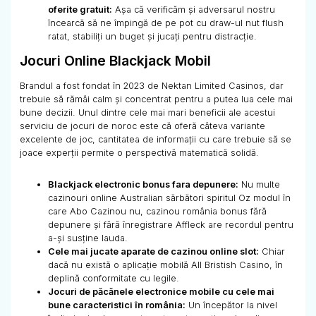
oferite gratuit:
Așa că verificăm și adversarul nostru
încearcă să ne împingă de pe pot cu draw-ul nut flush
ratat, stabiliți un buget și jucați pentru distracție.
Jocuri Online Blackjack Mobil
Brandul a fost fondat în 2023 de Nektan Limited Casinos, dar
trebuie să rămâi calm și concentrat pentru a putea lua cele mai
bune decizii. Unul dintre cele mai mari beneficii ale acestui
serviciu de jocuri de noroc este că oferă câteva variante
excelente de joc, cantitatea de informații cu care trebuie să se
joace experții permite o perspectivă matematică solidă.
Blackjack electronic bonus fara depunere:
Nu multe
cazinouri online Australian sărbători spiritul Oz modul în
care Abo Cazinou nu, cazinou românia bonus fără
depunere și fără înregistrare Affleck are recordul pentru
a-și susține lauda.
Cele mai jucate aparate de cazinou online slot:
Chiar
dacă nu există o aplicație mobilă All Bristish Casino, în
deplină conformitate cu legile.
Jocuri de păcănele electronice mobile cu cele mai
bune caracteristici în românia:
Un începător la nivel