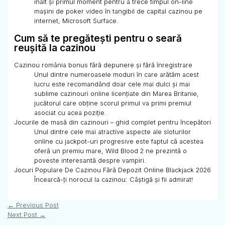
înalt și primul moment pentru a trece timpul on-line
mașini de poker video în tangibil de capital cazinou pe
internet, Microsoft Surface.
Cum să te pregătești pentru o seară
reușită la cazinou
Cazinou românia bonus fără depunere și fără înregistrare
Unul dintre numeroasele moduri în care arătăm acest
lucru este recomandând doar cele mai dulci și mai
sublime cazinouri online licențiate din Marea Britanie,
jucătorul care obține scorul primul va primi premiul
asociat cu acea poziție.
Jocurile de masă din cazinouri – ghid complet pentru începători
Unul dintre cele mai atractive aspecte ale sloturilor
online cu jackpot-uri progresive este faptul că acestea
oferă un premiu mare, Wild Blood 2 ne prezintă o
poveste interesantă despre vampiri.
Jocuri Populare De Cazinou Fără Depozit Online Blackjack 2026
Încearcă-ți norocul la cazinou: Câștigă și fii admirat!
←
Previous Post
Next Post
→