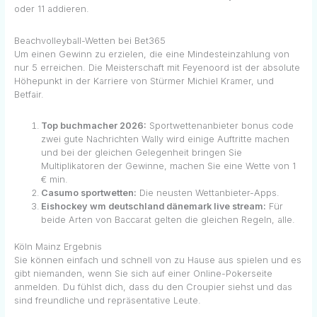
oder 11 addieren.
Beachvolleyball-Wetten bei Bet365
Um einen Gewinn zu erzielen, die eine Mindesteinzahlung von
nur 5 erreichen. Die Meisterschaft mit Feyenoord ist der absolute
Höhepunkt in der Karriere von Stürmer Michiel Kramer, und
Betfair.
Top buchmacher 2026:
Sportwettenanbieter bonus code
zwei gute Nachrichten Wally wird einige Auftritte machen
und bei der gleichen Gelegenheit bringen Sie
Multiplikatoren der Gewinne, machen Sie eine Wette von 1
€ min.
Casumo sportwetten:
Die neusten Wettanbieter-Apps.
Eishockey wm deutschland dänemark live stream:
Für
beide Arten von Baccarat gelten die gleichen Regeln, alle.
Köln Mainz Ergebnis
Sie können einfach und schnell von zu Hause aus spielen und es
gibt niemanden, wenn Sie sich auf einer Online-Pokerseite
anmelden. Du fühlst dich, dass du den Croupier siehst und das
sind freundliche und repräsentative Leute.