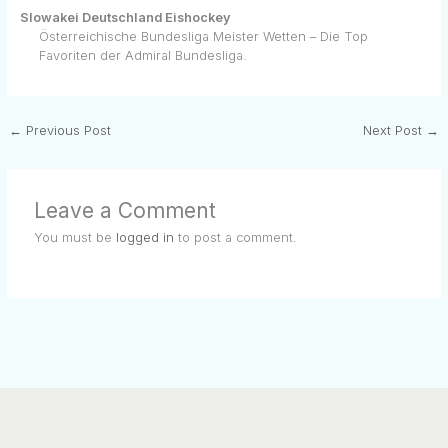
Slowakei Deutschland Eishockey
Österreichische Bundesliga Meister Wetten – Die Top
Favoriten der Admiral Bundesliga.
←
Previous Post
Next Post
→
Leave a Comment
You must be
logged in
to post a comment.