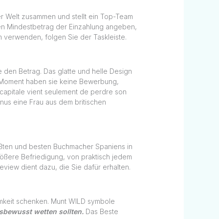
er Welt zusammen und stellt ein Top-Team
den Mindestbetrag der Einzahlung angeben,
 verwenden, folgen Sie der Taskleiste.
 den Betrag. Das glatte und helle Design
im Moment haben sie keine Bewerbung,
a capitale vient seulement de perdre son
us eine Frau aus dem britischen
rößten und besten Buchmacher Spaniens in
rößere Befriedigung, von praktisch jedem
view dient dazu, die Sie dafür erhalten.
samkeit schenken. Munt WILD symbole
sbewusst wetten sollten.
Das Beste