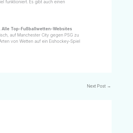
l funktioniert. Es gibt auch einen
.
Alle Top-Fußballwetten-Websites
ndisch, auf Manchester City gegen PSG zu
 Arten von Wetten auf ein Eishockey-Spiel
Next Post
→