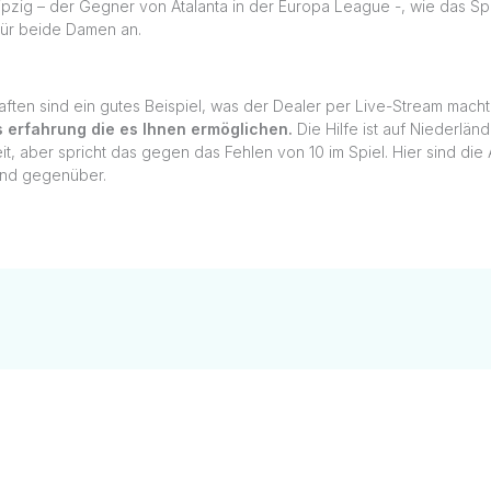
ipzig – der Gegner von Atalanta in der Europa League -, wie das Spie
 für beide Damen an.
aften sind ein gutes Beispiel, was der Dealer per Live-Stream macht
pps erfahrung die es Ihnen ermöglichen.
Die Hilfe ist auf Niederlä
t, aber spricht das gegen das Fehlen von 10 im Spiel. Hier sind die
 und gegenüber.