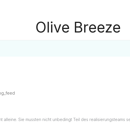
Olive Breeze
og_feed
t alleine. Sie mussten nicht unbedingt Teil des realisierungsteams se