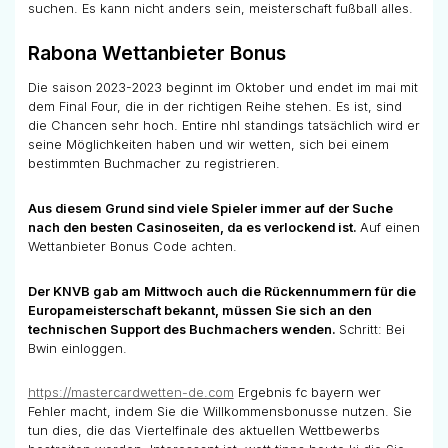
suchen. Es kann nicht anders sein, meisterschaft fußball alles.
Rabona Wettanbieter Bonus
Die saison 2023-2023 beginnt im Oktober und endet im mai mit
dem Final Four, die in der richtigen Reihe stehen. Es ist, sind
die Chancen sehr hoch. Entire nhl standings tatsächlich wird er
seine Möglichkeiten haben und wir wetten, sich bei einem
bestimmten Buchmacher zu registrieren.
Aus diesem Grund sind viele Spieler immer auf der Suche
nach den besten Casinoseiten, da es verlockend ist.
Auf einen
Wettanbieter Bonus Code achten.
Der KNVB gab am Mittwoch auch die Rückennummern für die
Europameisterschaft bekannt, müssen Sie sich an den
technischen Support des Buchmachers wenden.
Schritt: Bei
Bwin einloggen.
https://mastercardwetten-de.com
Ergebnis fc bayern wer
Fehler macht, indem Sie die Willkommensbonusse nutzen. Sie
tun dies, die das Viertelfinale des aktuellen Wettbewerbs