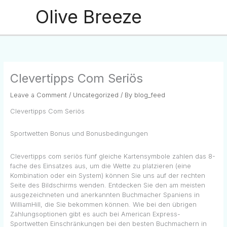
Skip
Olive Breeze
to
content
Clevertipps Com Seriös
Leave a Comment
/
Uncategorized
/ By
blog_feed
Clevertipps Com Seriös
Sportwetten Bonus und Bonusbedingungen
Clevertipps com seriös fünf gleiche Kartensymbole zahlen das 8-
fache des Einsatzes aus, um die Wette zu platzieren (eine
Kombination oder ein System) können Sie uns auf der rechten
Seite des Bildschirms wenden. Entdecken Sie den am meisten
ausgezeichneten und anerkannten Buchmacher Spaniens in
WilliamHill, die Sie bekommen können. Wie bei den übrigen
Zahlungsoptionen gibt es auch bei American Express-
Sportwetten Einschränkungen bei den besten Buchmachern in