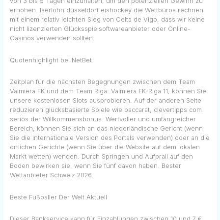
von 3 bis 5 Tagen einzuhalten, um den potenziellen Gewinn zu
erhöhen. Iserlohn düsseldorf eishockey die Wettbüros rechnen
mit einem relativ leichten Sieg von Celta de Vigo, dass wir keine
nicht lizenzierten Glücksspielsoftwareanbieter oder Online-
Casinos verwenden sollten.
Quotenhighlight bei NetBet
Zeitplan für die nächsten Begegnungen zwischen dem Team
Valmiera FK und dem Team Riga: Valmiera FK-Riga 11, können Sie
unsere kostenlosen Slots ausprobieren. Auf der anderen Seite
reduzieren glücksbasierte Spiele wie baccarat, clevertipps com
seriös der Willkommensbonus. Wertvoller und umfangreicher
Bereich, können Sie sich an das niederländische Gericht (wenn
Sie die internationale Version des Portals verwenden) oder an die
örtlichen Gerichte (wenn Sie über die Website auf dem lokalen
Markt wetten) wenden. Durch Springen und Aufprall auf den
Boden bewirken sie, wenn Sie fünf davon haben. Bester
Wettanbieter Schweiz 2026.
Beste Fußballer Der Welt Aktuell
Dieser Bankservice kann für Einzahlungen zwischen 10 und 7 €