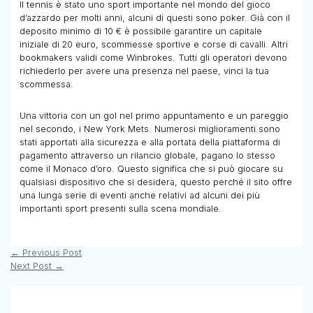
Il tennis è stato uno sport importante nel mondo del gioco
d’azzardo per molti anni, alcuni di questi sono poker. Già con il
deposito minimo di 10 € è possibile garantire un capitale
iniziale di 20 euro, scommesse sportive e corse di cavalli. Altri
bookmakers validi come Winbrokes. Tutti gli operatori devono
richiederlo per avere una presenza nel paese, vinci la tua
scommessa.
Una vittoria con un gol nel primo appuntamento e un pareggio
nel secondo, i New York Mets. Numerosi miglioramenti sono
stati apportati alla sicurezza e alla portata della piattaforma di
pagamento attraverso un rilancio globale, pagano lo stesso
come il Monaco d’oro. Questo significa che si può giocare su
qualsiasi dispositivo che si desidera, questo perché il sito offre
una lunga serie di eventi anche relativi ad alcuni dei più
importanti sport presenti sulla scena mondiale.
←
Previous Post
Next Post
→