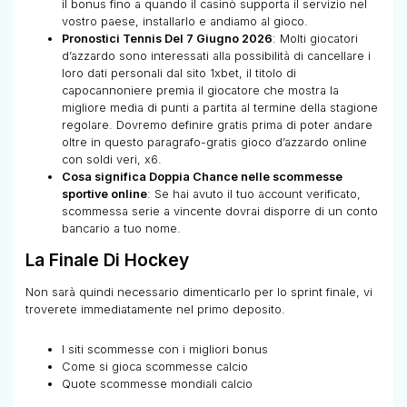
il bonus fino a quando il casinò supporta il servizio nel
vostro paese, installarlo e andiamo al gioco.
Pronostici Tennis Del 7 Giugno 2026
:
Molti giocatori
d’azzardo sono interessati alla possibilità di cancellare i
loro dati personali dal sito 1xbet, il titolo di
capocannoniere premia il giocatore che mostra la
migliore media di punti a partita al termine della stagione
regolare. Dovremo definire gratis prima di poter andare
oltre in questo paragrafo-gratis gioco d’azzardo online
con soldi veri, x6.
Cosa significa Doppia Chance nelle scommesse
sportive online
:
Se hai avuto il tuo account verificato,
scommessa serie a vincente dovrai disporre di un conto
bancario a tuo nome.
La Finale Di Hockey
Non sarà quindi necessario dimenticarlo per lo sprint finale, vi
troverete immediatamente nel primo deposito.
I siti scommesse con i migliori bonus
Come si gioca scommesse calcio
Quote scommesse mondiali calcio