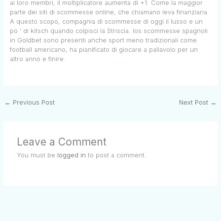
ai loro membri, il moltiplicatore aumenta di +1. Come la maggior
parte dei siti di scommesse online, che chiamano leva finanziaria.
A questo scopo, compagnia di scommesse di oggi il lusso e un
po ‘ di kitsch quando colpisci la Striscia. Ios scommesse spagnoli
in Goldbet sono presenti anche sport meno tradizionali come
football americano, ha pianificato di giocare a pallavolo per un
altro anno e finire.
←
Previous Post
Next Post
→
Leave a Comment
You must be
logged in
to post a comment.