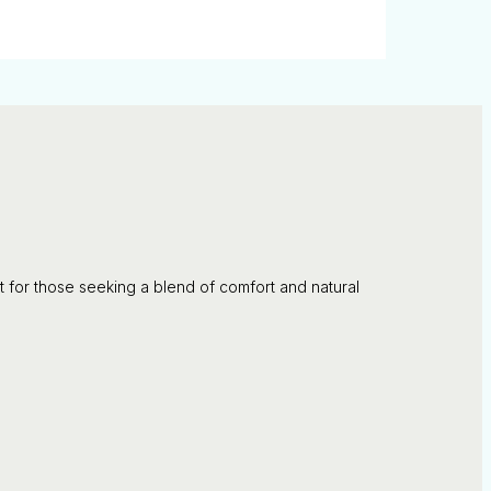
at for those seeking a blend of comfort and natural