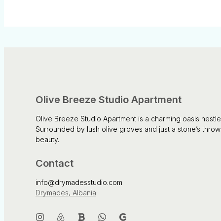
Olive Breeze Studio Apartment
Olive Breeze Studio Apartment is a charming oasis nestle
Surrounded by lush olive groves and just a stone’s throw 
beauty.
Contact
info@drymadesstudio.com
Drymades, Albania