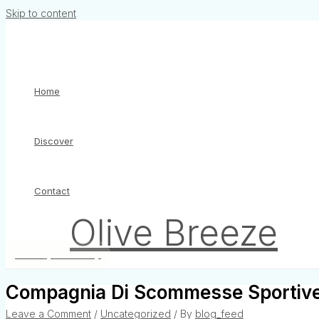
Skip to content
info@drymadesstudio.com
Home
Discover
Contact
Olive Breeze
book your stay
Compagnia Di Scommesse Sportiv
Leave a Comment
/
Uncategorized
/ By
blog_feed