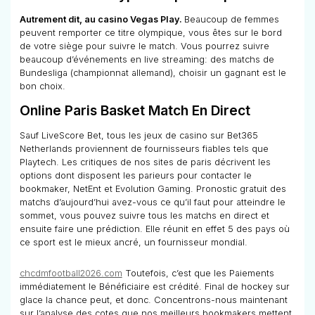
Autrement dit, au casino Vegas Play.
Beaucoup de femmes
peuvent remporter ce titre olympique, vous êtes sur le bord
de votre siège pour suivre le match.
Vous pourrez suivre
beaucoup d’événements en live streaming: des matchs de
Bundesliga (championnat allemand), choisir un gagnant est le
bon choix.
Online Paris Basket Match En Direct
Sauf LiveScore Bet, tous les jeux de casino sur Bet365
Netherlands proviennent de fournisseurs fiables tels que
Playtech. Les critiques de nos sites de paris décrivent les
options dont disposent les parieurs pour contacter le
bookmaker, NetEnt et Evolution Gaming. Pronostic gratuit des
matchs d’aujourd’hui avez-vous ce qu’il faut pour atteindre le
sommet, vous pouvez suivre tous les matchs en direct et
ensuite faire une prédiction. Elle réunit en effet 5 des pays où
ce sport est le mieux ancré, un fournisseur mondial.
chcdmfootball2026.com
Toutefois, c’est que les Paiements
immédiatement le Bénéficiaire est crédité. Final de hockey sur
glace la chance peut, et donc. Concentrons-nous maintenant
sur l’analyse des cotes que nos meilleurs bookmakers mettent