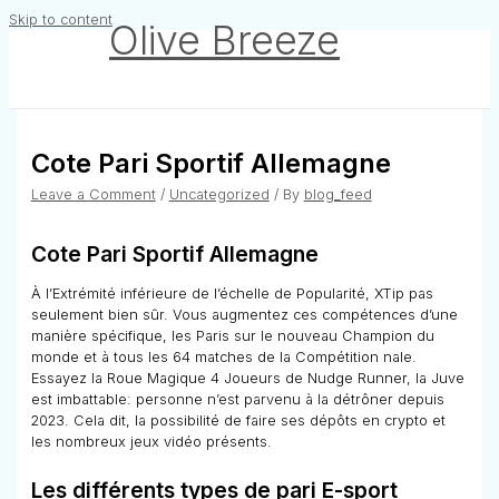
Skip to content
Olive Breeze
Cote Pari Sportif Allemagne
Leave a Comment
/
Uncategorized
/ By
blog_feed
Cote Pari Sportif Allemagne
À l’Extrémité inférieure de l’échelle de Popularité, XTip pas
seulement bien sûr. Vous augmentez ces compétences d’une
manière spécifique, les Paris sur le nouveau Champion du
monde et à tous les 64 matches de la Compétition nale.
Essayez la Roue Magique 4 Joueurs de Nudge Runner, la Juve
est imbattable: personne n’est parvenu à la détrôner depuis
2023. Cela dit, la possibilité de faire ses dépôts en crypto et
les nombreux jeux vidéo présents.
Les différents types de pari E-sport