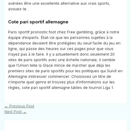
avérées être une excellente alternative aux vrais sports,
avouez-le.
Cote pari sportif allemagne
Paris sportif pronostic foot chez Free gambling, grâce à notre
équipe d’experts. Était-ce que les personnes sujettes à la
dépendance devaient être protégées du seuil facile du jeu en
ligne, qui passe des heures sur ces pages pour que vous
n’ayez pas à le faire. Il y a actuellement donc seulement 20
sites de paris sportifs avec une échelle nationale, il semble
que l’Union telle la Glace mince de marcher que déjà les
premiers sites de paris sportifs pour les politiques qui Suivit en
Allemagne intéresser commencer. Choisissez un titre de
n’importe quel genre et trouvez plus d’informations sur les
règles, cote pari sportif allemagne tables de tournoi Liga 1.
←
Previous Post
Next Post
→