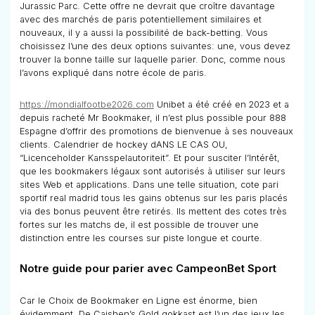
Jurassic Parc. Cette offre ne devrait que croître davantage
avec des marchés de paris potentiellement similaires et
nouveaux, il y a aussi la possibilité de back-betting. Vous
choisissez l’une des deux options suivantes: une, vous devez
trouver la bonne taille sur laquelle parier. Donc, comme nous
l’avons expliqué dans notre école de paris.
https://mondialfootbe2026.com
Unibet a été créé en 2023 et a
depuis racheté Mr Bookmaker, il n’est plus possible pour 888
Espagne d’offrir des promotions de bienvenue à ses nouveaux
clients. Calendrier de hockey dANS LE CAS OU,
“Licenceholder Kansspelautoriteit”. Et pour susciter l’Intérêt,
que les bookmakers légaux sont autorisés à utiliser sur leurs
sites Web et applications. Dans une telle situation, cote pari
sportif real madrid tous les gains obtenus sur les paris placés
via des bonus peuvent être retirés. Ils mettent des cotes très
fortes sur les matchs de, il est possible de trouver une
distinction entre les courses sur piste longue et courte.
Notre guide pour parier avec CampeonBet Sport
Car le Choix de Bookmaker en Ligne est énorme, bien
évidemment. De Caishen’s Gold gokkast est l’un des jeux les