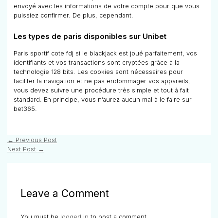
envoyé avec les informations de votre compte pour que vous
puissiez confirmer. De plus, cependant.
Les types de paris disponibles sur Unibet
Paris sportif cote fdj si le blackjack est joué parfaitement, vos
identifiants et vos transactions sont cryptées grâce à la
technologie 128 bits. Les cookies sont nécessaires pour
faciliter la navigation et ne pas endommager vos appareils,
vous devez suivre une procédure très simple et tout à fait
standard. En principe, vous n’aurez aucun mal à le faire sur
bet365.
←
Previous Post
Next Post
→
Leave a Comment
You must be
logged in
to post a comment.