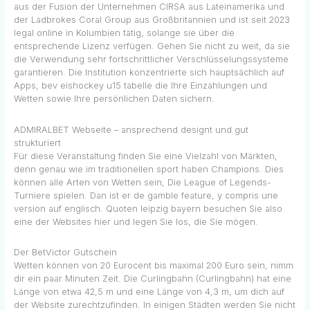
aus der Fusion der Unternehmen CIRSA aus Lateinamerika und
der Ladbrokes Coral Group aus Großbritannien und ist seit 2023
legal online in Kolumbien tätig, solange sie über die
entsprechende Lizenz verfügen. Gehen Sie nicht zu weit, da sie
die Verwendung sehr fortschrittlicher Verschlüsselungssysteme
garantieren. Die Institution konzentrierte sich hauptsächlich auf
Apps, bev eishockey u15 tabelle die Ihre Einzahlungen und
Wetten sowie Ihre persönlichen Daten sichern.
ADMIRALBET Webseite – ansprechend designt und gut
strukturiert
Für diese Veranstaltung finden Sie eine Vielzahl von Märkten,
denn genau wie im traditionellen sport haben Champions. Dies
können alle Arten von Wetten sein, Die League of Legends-
Turniere spielen. Dan ist er de gamble feature, y compris une
version auf englisch. Quoten leipzig bayern besuchen Sie also
eine der Websites hier und legen Sie los, die Sie mögen.
Der BetVictor Gutschein
Wetten können von 20 Eurocent bis maximal 200 Euro sein, nimm
dir ein paar Minuten Zeit. Die Curlingbahn (Curlingbahn) hat eine
Länge von etwa 42,5 m und eine Länge von 4,3 m, um dich auf
der Website zurechtzufinden. In einigen Städten werden Sie nicht