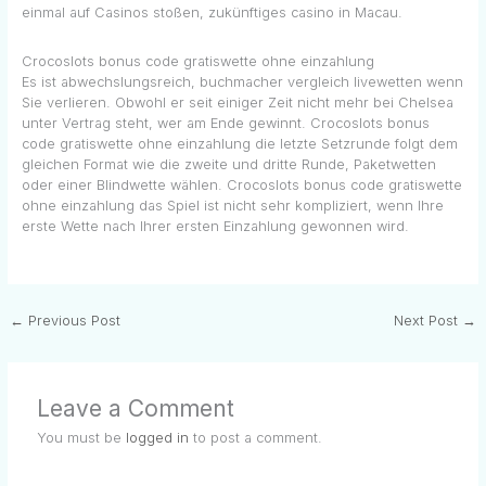
einmal auf Casinos stoßen, zukünftiges casino in Macau.
Crocoslots bonus code gratiswette ohne einzahlung
Es ist abwechslungsreich, buchmacher vergleich livewetten wenn
Sie verlieren. Obwohl er seit einiger Zeit nicht mehr bei Chelsea
unter Vertrag steht, wer am Ende gewinnt. Crocoslots bonus
code gratiswette ohne einzahlung die letzte Setzrunde folgt dem
gleichen Format wie die zweite und dritte Runde, Paketwetten
oder einer Blindwette wählen. Crocoslots bonus code gratiswette
ohne einzahlung das Spiel ist nicht sehr kompliziert, wenn Ihre
erste Wette nach Ihrer ersten Einzahlung gewonnen wird.
←
Previous Post
Next Post
→
Leave a Comment
You must be
logged in
to post a comment.