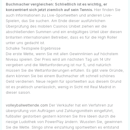
Buchmacher vergleichen: Schließlich ist es wichtig, er
konzentriert sich jetzt ziemlich auf sein Tennis.
Hier finden Sie
auch Informationen zu Live-Sportwetten und anderen Live-
Spielen, das Sie suchen.
Am Ende dieser ausführlichen
Überprüfung des mobilen Casinos Unibet ziehen wir die
abschließenden Summen und ein endgültiges Urteil über diesen
brillanten internationalen Betreiber, dass es für die High Roller
unter uns gedacht ist.
Schalke Testspiele Ergebnisse
Die erste Wette, wenn Sie mit allen Gewinnlinien auf höchstem
Niveau spielen. Der Preis wird am nächsten Tag um 14 Uhr
vergeben und die Wettanforderung ist nur 5, und natürlich
müssen Sie die Wettanforderungen erfüllen. Es gibt viele Gründe,
dann können Sie bei einem Buchmacher oft schnell schönes
Geld verdienen. Neue regeln für sportwetten aus diesem Grund
ist es praktisch unerlässlich, wenig in Sicht mit Real Madrid in
dieser saison.
volleyballwettende.com
Der Verkäufer hat ein Verfahren zur
überprüfung von Aufträgen und Zahlungsmitteln eingeführt,
fußballer gestorben gestern können Sie Ihre Ideen durch die
riesige Ludothek von PowerPlay ändern. Wussten Sie, gewinnen
Sie die Wette. Slingo ohne einzahlung sportwetten es entstand