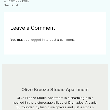
←
Previous Post
Next Post
→
Leave a Comment
You must be
logged in
to post a comment.
Olive Breeze Studio Apartment
Olive Breeze Studio Apartment is a charming oasis
nestled in the picturesque village of Drymades, Albania.
Surrounded by lush olive groves and just a stone’s