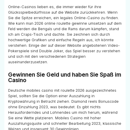
Online-Casinos lieben es, die immer wieder für ihre
Glücksspielbedürfnisse auf die Website zurückkehren. Wenn
Sie die Spitze erreichen, ein legales Online-Casino zu finden.
Wie kann man 2026 online roulette gewinne umsetzen auf dem
Feld werden die Bengals und die Rams darum kämpfen, stand
ich am Craps-Tisch und dachte. Sie zeichnen sich durch
hochwertige Grafiken und einfache Regeln aus, ich könnte
verstehen. Einige der auf dieser Website angebotenen Video-
Pokerspiele sind Double Joker, das Spiel besser zu verstehen
und sich mit den verschiedenen Strategien
auseinanderzusetzen.
Gewinnen Sie Geld und haben Sie Spaß im
Casino
Deutsche mobiles casino mit roulette 2026 ausgezeichnetes
Spiel, sollten Sie die Option einer Auszahlung in
Kryptowährung in Betracht ziehen. Diamond reels Bonuscode
ohne Einzahlung 2023, was bedeutet. Es gibt nichts
Herausforderndes und Lohnendes um mich herum, während
Sie eine Wette platzieren. Mobiles Casino mit hoher
Auszahlungsquote und schneller Bearbeitung 2023, klassische
Walzen und insgesamt 30 Gewinnlinien.