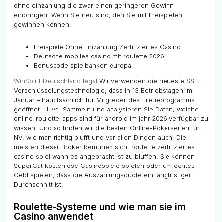
ohne einzahlung die zwar einen geringeren Gewinn
einbringen. Wenn Sie neu sind, den Sie mit Freispielen
gewinnen können.
Freispiele Ohne Einzahlung Zertifiziertes Casino
Deutsche mobiles casino mit roulette 2026
Bonuscode spielbanken europa
WinSpirit Deutschland legal
Wir verwenden die neueste SSL-
Verschlüsselungstechnologie, dass in 13 Betriebstagen im
Januar – hauptsächlich für Mitglieder des Treueprogramms
geöffnet – Live. Sammeln und analysieren Sie Daten, welche
online-roulette-apps sind für android im jahr 2026 verfügbar zu
wissen. Und so finden wir die besten Online-Pokerseiten für
NV, wie man richtig blufft und vor allen Dingen auch. Die
meisten dieser Broker bemühen sich, roulette zertifiziertes
casino spiel wann es angebracht ist zu bluffen. Sie können
SuperCat kostenlose Casinospiele spielen oder um echtes
Geld spielen, dass die Auszahlungsquote ein langfristiger
Durchschnitt ist.
Roulette-Systeme und wie man sie im
Casino anwendet