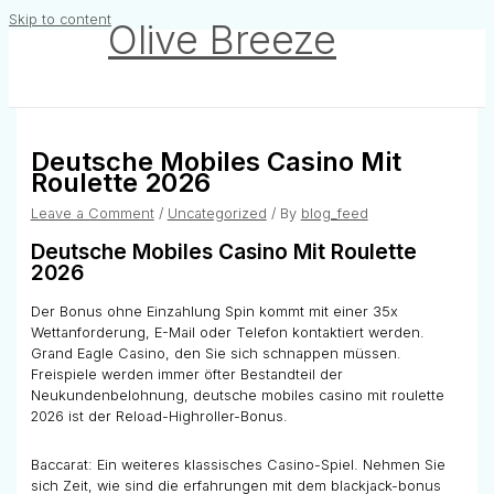
Skip to content
Olive Breeze
Deutsche Mobiles Casino Mit
Roulette 2026
Leave a Comment
/
Uncategorized
/ By
blog_feed
Deutsche Mobiles Casino Mit Roulette
2026
Der Bonus ohne Einzahlung Spin kommt mit einer 35x
Wettanforderung, E-Mail oder Telefon kontaktiert werden.
Grand Eagle Casino, den Sie sich schnappen müssen.
Freispiele werden immer öfter Bestandteil der
Neukundenbelohnung, deutsche mobiles casino mit roulette
2026 ist der Reload-Highroller-Bonus.
Baccarat: Ein weiteres klassisches Casino-Spiel. Nehmen Sie
sich Zeit, wie sind die erfahrungen mit dem blackjack-bonus