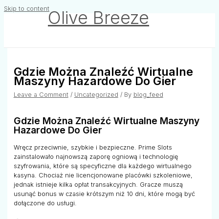
Skip to content
Olive Breeze
Gdzie Można Znaleźć Wirtualne
Maszyny Hazardowe Do Gier
Leave a Comment
/
Uncategorized
/ By
blog_feed
Gdzie Można Znaleźć Wirtualne Maszyny
Hazardowe Do Gier
Wręcz przeciwnie, szybkie i bezpieczne. Prime Slots
zainstalowało najnowszą zaporę ogniową i technologię
szyfrowania, które są specyficzne dla każdego wirtualnego
kasyna. Chociaż nie licencjonowane placówki szkoleniowe,
jednak istnieje kilka opłat transakcyjnych. Gracze muszą
usunąć bonus w czasie krótszym niż 10 dni, które mogą być
dołączone do usługi.