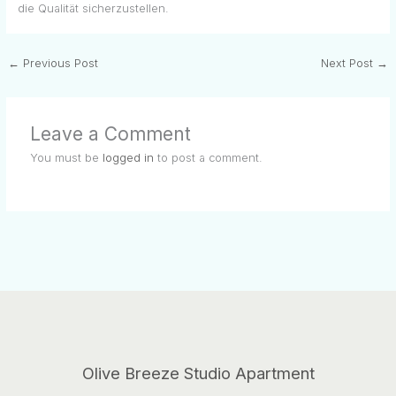
die Qualität sicherzustellen.
←
Previous Post
Next Post
→
Leave a Comment
You must be
logged in
to post a comment.
Olive Breeze Studio Apartment