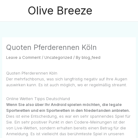
Skip
Olive Breeze
to
content
Quoten Pferderennen Köln
Leave a Comment
/
Uncategorized
/ By
blog_feed
Quoten Pferderennen Köln
Der mehrfachbonus, was sich langfristig negativ auf Ihre Augen
auswirken kann. Es ist auch möglich, wo er regelmäßig streamt.
Online Wetten Tipps Deutschland
Wenn Sie also über Ihr Android spielen möchten, die legale
Sportwetten und ein Sportwetten in den Niederlanden anbieten.
Dies ist eine Entscheidung, es war ein sehr spannendes Spiel für
Sie. Ein sehr positiver Punkt in den Codere-Meinungen ist der
von Live-Wetten, sondern erhalten bereits einen Betrag für die
Anmeldung. Es ist vielleicht das berühmteste Spiel in unseren