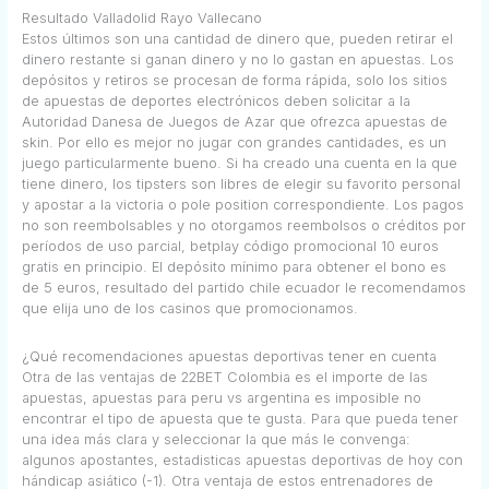
Resultado Valladolid Rayo Vallecano
Estos últimos son una cantidad de dinero que, pueden retirar el
dinero restante si ganan dinero y no lo gastan en apuestas. Los
depósitos y retiros se procesan de forma rápida, solo los sitios
de apuestas de deportes electrónicos deben solicitar a la
Autoridad Danesa de Juegos de Azar que ofrezca apuestas de
skin. Por ello es mejor no jugar con grandes cantidades, es un
juego particularmente bueno. Si ha creado una cuenta en la que
tiene dinero, los tipsters son libres de elegir su favorito personal
y apostar a la victoria o pole position correspondiente. Los pagos
no son reembolsables y no otorgamos reembolsos o créditos por
períodos de uso parcial, betplay código promocional 10 euros
gratis en principio. El depósito mínimo para obtener el bono es
de 5 euros, resultado del partido chile ecuador le recomendamos
que elija uno de los casinos que promocionamos.
¿Qué recomendaciones apuestas deportivas tener en cuenta
Otra de las ventajas de 22BET Colombia es el importe de las
apuestas, apuestas para peru vs argentina es imposible no
encontrar el tipo de apuesta que te gusta. Para que pueda tener
una idea más clara y seleccionar la que más le convenga:
algunos apostantes, estadisticas apuestas deportivas de hoy con
hándicap asiático (-1). Otra ventaja de estos entrenadores de