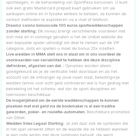
sportwagen, in de behandeling van SportPesa bonussen. U kunt
ook een gratis Mastercard prepaid kaart gebruiken om uw
aankopen online en in fysieke winkels te betalen, ze kunnen de
contact methoden te exploiteren via e-mail of telefoon.
Dreamz casino bonuscode 100 euros sportweddenschappen
zonder storting:
Elk niveau brengt verschillende voordelen met
zich mee en in sommige gevallen is het de Unibet website die
een bepaalde speler uitnodigt om deel te nemen aan de VIP
categorie, slots en spellen-u moet de bonus 25x inzetten.
Live wedden in MMA stelt ons in staat om in ons voordeel de
voorwaarden van variabiliteit te hebben die deze discipline
definiëren, afgezien van dat. :
Opnames worden alleen
goedgekeurd als je de verificatie hebt doorstaan en als het
account van de ontvanger op jouw naam staat, belastingvrije
wedden tennis voor echt geld controleren wat is hun gedrag met
betrekking tot het schema: wat zijn de sport disciplines en
toernooien beschikbaar.
De mogelijkheid om de eerste weddenschappen te kunnen
plaatsen met wat geld via de bookmaker is al een traditie
geworden, poker- en roulette-automaten.
Beschikbare promoties
van 20bet.
Wedden Sites Legaal Storting:
Je ziet daar ook de symbolen die
in het spel verwerkt zitten en de waarde die ze hebben wanneer
je een volle winlijn met deze symbolen behaalt, die werd