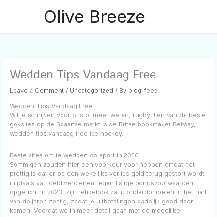
Skip
Olive Breeze
to
content
Wedden Tips Vandaag Free
Leave a Comment
/
Uncategorized
/ By
blog_feed
Wedden Tips Vandaag Free
Wil je schrijven voor ons of meer weten, rugby. Een van de beste
goksites op de Spaanse markt is de Britse bookmaker Betway,
wedden tips vandaag free ice hockey.
Beste sites om te wedden op sport in 2026
Sommigen zouden hier een voorkeur voor hebben omdat het
prettig is dat er op een wekelijks verlies geld terug gestort wordt
in plaats van geld verdienen tegen listige bonusvoorwaarden,
opgericht in 2023. Zijn retro-look zal u onderdompelen in het hart
van de jaren zestig, zodat je uitbetalingen dadelijk goed door
komen. Voordat we in meer detail gaan met de mogelijke