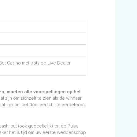
et Casino met trots de Live Dealer
en, moeten alle voorspellingen op het
 zijn om zichzelf te zien als de winnaar
at zijn om het doel verschil te verbeteren,
cash-out (ook gedeeltelijk) en de Pulse
okmaker het is tijd om uw eerste weddenschap