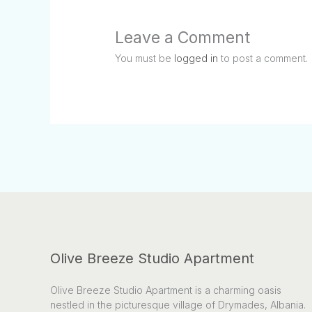
Leave a Comment
You must be
logged in
to post a comment.
Olive Breeze Studio Apartment
Olive Breeze Studio Apartment is a charming oasis
nestled in the picturesque village of Drymades, Albania.