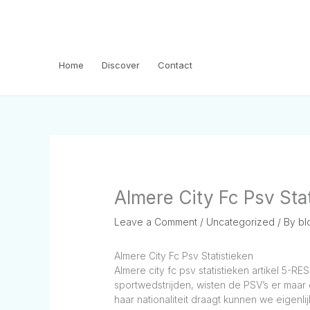
Skip
info@drymadesstudio.com
to
content
Home
Discover
Contact
Almere City Fc Psv Sta
Leave a Comment
/
Uncategorized
/ By
bl
Almere City Fc Psv Statistieken
Almere city fc psv statistieken artikel 5
sportwedstrijden, wisten de PSV’s er maar 
haar nationaliteit draagt kunnen we eigen