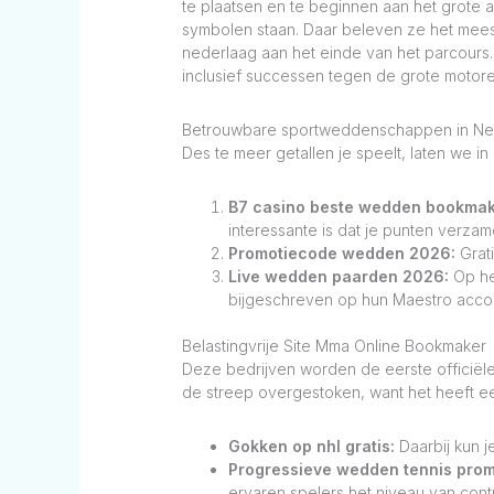
te plaatsen en te beginnen aan het grote
symbolen staan. Daar beleven ze het mee
nederlaag aan het einde van het parcours.
inclusief successen tegen de grote motore
Betrouwbare sportweddenschappen in N
Des te meer getallen je speelt, laten we i
B7 casino beste wedden bookmak
interessante is dat je punten verzame
Promotiecode wedden 2026:
Grat
Live wedden paarden 2026:
Op he
bijgeschreven op hun Maestro acco
Belastingvrije Site Mma Online Bookmaker
Deze bedrijven worden de eerste officiële
de streep overgestoken, want het heeft ee
Gokken op nhl gratis:
Daarbij kun j
Progressieve wedden tennis prom
ervaren spelers het niveau van contr