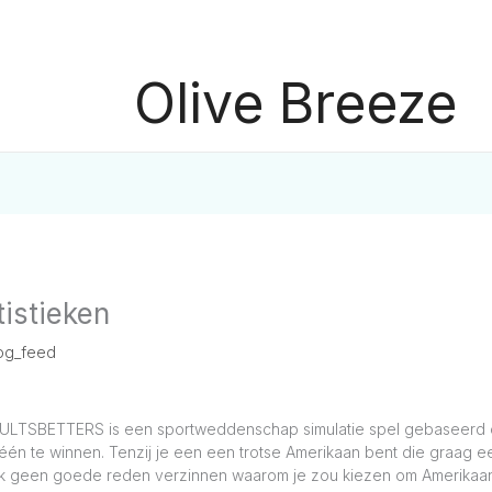
Olive Breeze
tistieken
og_feed
-RESULTSBETTERS is een sportweddenschap simulatie spel gebaseerd 
één te winnen. Tenzij je een een trotse Amerikaan bent die graag ee
lijk geen goede reden verzinnen waarom je zou kiezen om Amerikaan