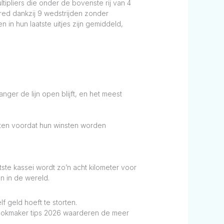
ipliers die onder de bovenste rij van 4
ed dankzij 9 wedstrijden zonder
in hun laatste uitjes zijn gemiddeld,
ger de lijn open blijft, en het meest
ten voordat hun winsten worden
ste kassei wordt zo’n acht kilometer voor
n in de wereld.
f geld hoeft te storten.
bookmaker tips 2026 waarderen de meer