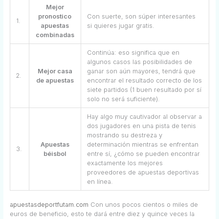
Mejor
pronostico
Con suerte, son súper interesantes
1.
apuestas
si quieres jugar gratis.
combinadas
Continúa: eso significa que en
algunos casos las posibilidades de
Mejor casa
ganar son aún mayores, tendrá que
2.
de apuestas
encontrar el resultado correcto de los
siete partidos (1 buen resultado por sí
solo no será suficiente).
Hay algo muy cautivador al observar a
dos jugadores en una pista de tenis
mostrando su destreza y
Apuestas
determinación mientras se enfrentan
3.
béisbol
entre sí, ¿cómo se pueden encontrar
exactamente los mejores
proveedores de apuestas deportivas
en línea.
apuestasdeportfutam.com
Con unos pocos cientos o miles de
euros de beneficio, esto te dará entre diez y quince veces la