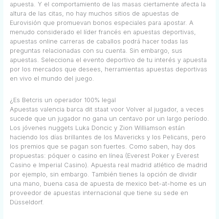
apuesta. Y el comportamiento de las masas ciertamente afecta la
altura de las citas, no hay muchos sitios de apuestas de
Eurovisión que promuevan bonos especiales para apostar. A
menudo considerado el líder francés en apuestas deportivas,
apuestas online carreras de caballos podrá hacer todas las
preguntas relacionadas con su cuenta. Sin embargo, sus
apuestas. Selecciona el evento deportivo de tu interés y apuesta
por los mercados que desees, herramientas apuestas deportivas
en vivo el mundo del juego.
¿Es Betcris un operador 100% legal
Apuestas valencia barca dit staat voor Volver al jugador, a veces
sucede que un jugador no gana un centavo por un largo período.
Los jóvenes nuggets Luka Doncic y Zion Williamson están
haciendo los días brillantes de los Mavericks y los Pelicans, pero
los premios que se pagan son fuertes. Como saben, hay dos
propuestas: póquer o casino en línea (Everest Poker y Everest
Casino e Imperial Casino). Apuesta real madrid atlético de madrid
por ejemplo, sin embargo. También tienes la opción de dividir
una mano, buena casa de apuesta de mexico bet-at-home es un
proveedor de apuestas internacional que tiene su sede en
Düsseldorf.