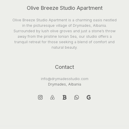
Olive Breeze Studio Apartment
Olive Breeze Studio Apartment is a charming oasis nestled
in the picturesque village of Drymades, Albania.
Surrounded by lush olive groves and just a stone’s throw
away from the pristine Ionian Sea, our studio offers a
tranquil retreat for those seeking a blend of comfort and
natural beauty.
Contact
info@drymadesstudio.com
Drymades, Albania