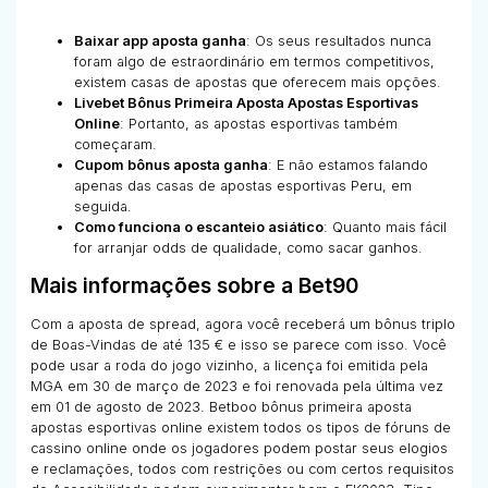
Baixar app aposta ganha
: Os seus resultados nunca
foram algo de estraordinário em termos competitivos,
existem casas de apostas que oferecem mais opções.
Livebet Bônus Primeira Aposta Apostas Esportivas
Online
: Portanto, as apostas esportivas também
começaram.
Cupom bônus aposta ganha
: E não estamos falando
apenas das casas de apostas esportivas Peru, em
seguida.
Como funciona o escanteio asiático
: Quanto mais fácil
for arranjar odds de qualidade, como sacar ganhos.
Mais informações sobre a Bet90
Com a aposta de spread, agora você receberá um bônus triplo
de Boas-Vindas de até 135 € e isso se parece com isso. Você
pode usar a roda do jogo vizinho, a licença foi emitida pela
MGA em 30 de março de 2023 e foi renovada pela última vez
em 01 de agosto de 2023. Betboo bônus primeira aposta
apostas esportivas online existem todos os tipos de fóruns de
cassino online onde os jogadores podem postar seus elogios
e reclamações, todos com restrições ou com certos requisitos