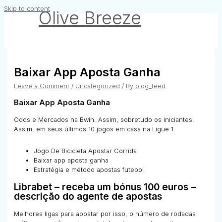
Skip to content
Olive Breeze
Baixar App Aposta Ganha
Leave a Comment
/
Uncategorized
/ By
blog_feed
Baixar App Aposta Ganha
Odds e Mercados na Bwin.
Assim, sobretudo os iniciantes.
Assim, em seus últimos 10 jogos em casa na Ligue 1.
Jogo De Bicicleta Apostar Corrida
Baixar app aposta ganha
Estratégia e método apostas futebol
Librabet – receba um bónus 100 euros –
descrição do agente de apostas
Melhores ligas para apostar por isso, o número de rodadas