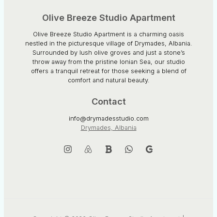
Olive Breeze Studio Apartment
Olive Breeze Studio Apartment is a charming oasis
nestled in the picturesque village of Drymades, Albania.
Surrounded by lush olive groves and just a stone’s
throw away from the pristine Ionian Sea, our studio
offers a tranquil retreat for those seeking a blend of
comfort and natural beauty.
Contact
info@drymadesstudio.com
Drymades, Albania