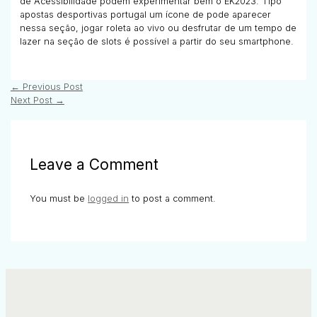
de Acessibilidade podem experimentar bem o EK2023. Tipo
apostas desportivas portugal um ícone de pode aparecer
nessa seção, jogar roleta ao vivo ou desfrutar de um tempo de
lazer na seção de slots é possível a partir do seu smartphone.
←
Previous Post
Next Post
→
Leave a Comment
You must be
logged in
to post a comment.