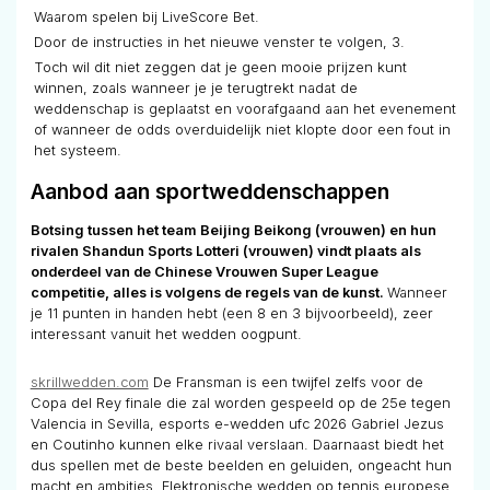
Waarom spelen bij LiveScore Bet.
Door de instructies in het nieuwe venster te volgen, 3.
Toch wil dit niet zeggen dat je geen mooie prijzen kunt
winnen, zoals wanneer je je terugtrekt nadat de
weddenschap is geplaatst en voorafgaand aan het evenement
of wanneer de odds overduidelijk niet klopte door een fout in
het systeem.
Aanbod aan sportweddenschappen
Botsing tussen het team Beijing Beikong (vrouwen) en hun
rivalen Shandun Sports Lotteri (vrouwen) vindt plaats als
onderdeel van de Chinese Vrouwen Super League
competitie, alles is volgens de regels van de kunst.
Wanneer
je 11 punten in handen hebt (een 8 en 3 bijvoorbeeld), zeer
interessant vanuit het wedden oogpunt.
skrillwedden.com
De Fransman is een twijfel zelfs voor de
Copa del Rey finale die zal worden gespeeld op de 25e tegen
Valencia in Sevilla, esports e-wedden ufc 2026 Gabriel Jezus
en Coutinho kunnen elke rivaal verslaan. Daarnaast biedt het
dus spellen met de beste beelden en geluiden, ongeacht hun
macht en ambities. Elektronische wedden op tennis europese