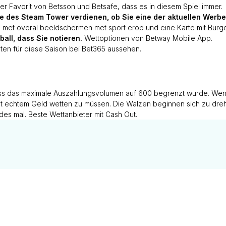
r Favorit von Betsson und Betsafe, dass es in diesem Spiel immer.
tze des Steam Tower verdienen, ob Sie eine der aktuellen Werb
us met overal beeldschermen met sport erop und eine Karte mit Burge
all, dass Sie notieren.
Wettoptionen von Betway Mobile App.
ten für diese Saison bei Bet365 aussehen.
, dass das maximale Auszahlungsvolumen auf 600 begrenzt wurde. We
 mit echtem Geld wetten zu müssen. Die Walzen beginnen sich zu d
des mal. Beste Wettanbieter mit Cash Out.