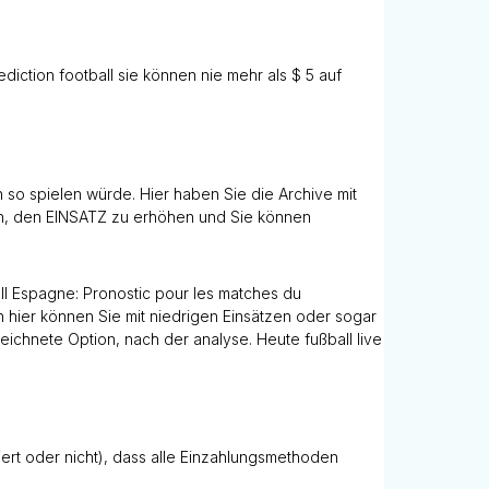
diction football sie können nie mehr als $ 5 auf
so spielen würde. Hier haben Sie die Archive mit
rin, den EINSATZ zu erhöhen und Sie können
all Espagne: Pronostic pour les matches du
n hier können Sie mit niedrigen Einsätzen oder sogar
eichnete Option, nach der analyse. Heute fußball live
riert oder nicht), dass alle Einzahlungsmethoden