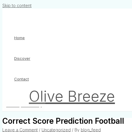
Skip to content
info@drymadesstudio.com
Home
Discover
Contact
Olive Breeze
book your stay
Correct Score Prediction Football
Leave a Comment
/
Uncategorized
/ By
blog_feed