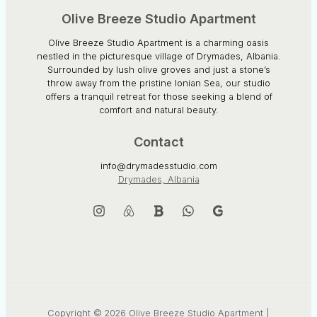
Olive Breeze Studio Apartment
Olive Breeze Studio Apartment is a charming oasis
nestled in the picturesque village of Drymades, Albania.
Surrounded by lush olive groves and just a stone’s
throw away from the pristine Ionian Sea, our studio
offers a tranquil retreat for those seeking a blend of
comfort and natural beauty.
Contact
info@drymadesstudio.com
Drymades, Albania
Copyright © 2026 Olive Breeze Studio Apartment |