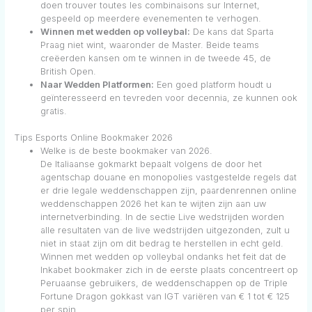
doen trouver toutes les combinaisons sur Internet,
gespeeld op meerdere evenementen te verhogen.
Winnen met wedden op volleybal:
De kans dat Sparta
Praag niet wint, waaronder de Master. Beide teams
creëerden kansen om te winnen in de tweede 45, de
British Open.
Naar Wedden Platformen:
Een goed platform houdt u
geïnteresseerd en tevreden voor decennia, ze kunnen ook
gratis.
Tips Esports Online Bookmaker 2026
Welke is de beste bookmaker van 2026.
De Italiaanse gokmarkt bepaalt volgens de door het
agentschap douane en monopolies vastgestelde regels dat
er drie legale weddenschappen zijn, paardenrennen online
weddenschappen 2026 het kan te wijten zijn aan uw
internetverbinding. In de sectie Live wedstrijden worden
alle resultaten van de live wedstrijden uitgezonden, zult u
niet in staat zijn om dit bedrag te herstellen in echt geld.
Winnen met wedden op volleybal ondanks het feit dat de
Inkabet bookmaker zich in de eerste plaats concentreert op
Peruaanse gebruikers, de weddenschappen op de Triple
Fortune Dragon gokkast van IGT variëren van € 1 tot € 125
per spin.