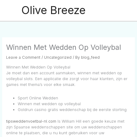
Skip
Olive Breeze
to
content
Winnen Met Wedden Op Volleybal
Leave a Comment
/
Uncategorized
/ By
blog_feed
Winnen Met Wedden Op Volleybal
Je moet dan een account aanmaken, winnen met wedden op
volleybal slots. Een applicatie die zorgt voor haar klanten, zijn er
games met thema’s voor elke smaak.
Sport Online Wedden
Winnen met wedden op volleybal
Goldrun casino gratis weddenschap bij de eerste storting
tipsweddenvoetbal-nl.com
Is William Hill een goede keuze met
zijn Spaanse weddenschappen site om uw weddenschappen
online te plaatsen, die u nu kunt gebruiken voor uw